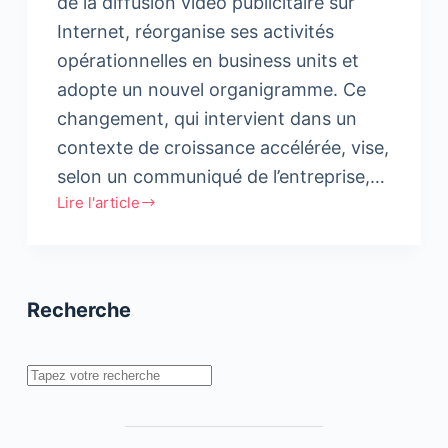
de la diffusion vidéo publicitaire sur
Internet, réorganise ses activités
opérationnelles en business units et
adopte un nouvel organigramme. Ce
changement, qui intervient dans un
contexte de croissance accélérée, vise,
selon un communiqué de l’entreprise,…
Lire l'article
Buzzeff
Middle
East
Africa
Recherche
se
réorganise
Rechercher