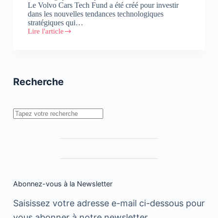
Le Volvo Cars Tech Fund a été créé pour investir
dans les nouvelles tendances technologiques
stratégiques qui…
Lire l'article
Volvo
Cars
inaugure
un
fonds
d’investissement
Recherche
axé
sur
les
start-
Rechercher
up
technologiques
Abonnez-vous à la Newsletter
Saisissez votre adresse e-mail ci-dessous pour
vous abonner à notre newsletter.