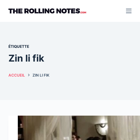
Passer
au
contenu
ÉTIQUETTE
Zin li fik
ACCUEIL
ZIN LI FIK