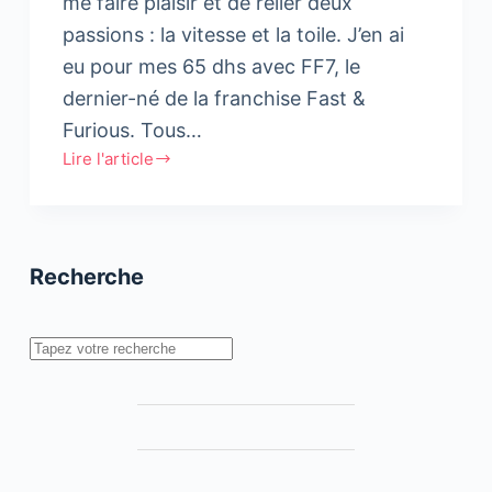
me faire plaisir et de relier deux
passions : la vitesse et la toile. J’en ai
eu pour mes 65 dhs avec FF7, le
dernier-né de la franchise Fast &
Furious. Tous…
Lire l'article
Too
Fast,
too
Curious…
Recherche
Parlons
cinéma
!
Rechercher