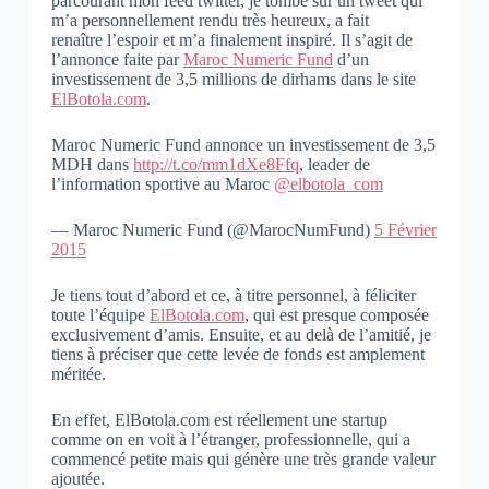
parcourant mon feed twitter, je tombe sur un tweet qui
m’a personnellement rendu très heureux, a fait
renaître l’espoir et m’a finalement inspiré. Il s’agit de
l’annonce faite par
Maroc Numeric Fund
d’un
investissement de 3,5 millions de dirhams dans le site
ElBotola.com
.
Maroc Numeric Fund annonce un investissement de 3,5
MDH dans
http://t.co/mm1dXe8Ffq
, leader de
l’information sportive au Maroc
@elbotola_com
— Maroc Numeric Fund (@MarocNumFund)
5 Février
2015
Je tiens tout d’abord et ce, à titre personnel, à féliciter
toute l’équipe
ElBotola.com
, qui est presque composée
exclusivement d’amis. Ensuite, et au delà de l’amitié, je
tiens à préciser que cette levée de fonds est amplement
méritée.
En effet, ElBotola.com est réellement une startup
comme on en voit à l’étranger, professionnelle, qui a
commencé petite mais qui génère une très grande valeur
ajoutée.