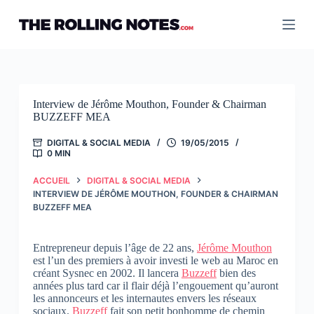
Passer
au
contenu
Interview de Jérôme Mouthon, Founder & Chairman
BUZZEFF MEA
DIGITAL & SOCIAL MEDIA
19/05/2015
0 MIN
ACCUEIL
DIGITAL & SOCIAL MEDIA
INTERVIEW DE JÉRÔME MOUTHON, FOUNDER & CHAIRMAN
BUZZEFF MEA
Entrepreneur depuis l’âge de 22 ans,
Jérôme Mouthon
est l’un des premiers à avoir investi le web au Maroc en
créant Sysnec en 2002. Il lancera
Buzzeff
bien des
années plus tard car il flair déjà l’engouement qu’auront
les annonceurs et les internautes envers les réseaux
sociaux.
Buzzeff
fait son petit bonhomme de chemin