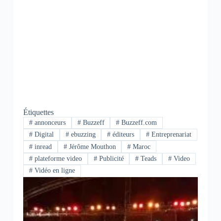
Étiquettes
#
annonceurs
#
Buzzeff
#
Buzzeff.com
#
Digital
#
ebuzzing
#
éditeurs
#
Entreprenariat
#
inread
#
Jérôme Mouthon
#
Maroc
#
plateforme video
#
Publicité
#
Teads
#
Video
#
Vidéo en ligne