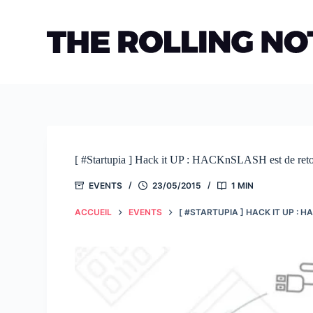
Passer
au
contenu
[ #Startupia ] Hack it UP : HACKnSLASH est de ret
EVENTS
23/05/2015
1 MIN
ACCUEIL
EVENTS
[ #STARTUPIA ] HACK IT UP : 