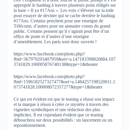
approprié le hashtag à travers plusieurs posts rédigés sur
la base « Il ya #17Ans ». Les voix s’élèvent sur la toile
pour essayer de deviner qui se cache derrière le hashtag
#17Ans. Certains penchent pour une enseigne de
Télécoms, d’autres pour un annuaire connu du grand
public. Certains pensent qu’il s’agirait peut être d’un
office de poste et d’autres d’une enseigne
d’ameublement. Les paris sont donc ouverts !
https://www.facebook.com/photo.php?
fbid=367979293407959&set=a.147183398820884.107
3741829.100005876740138&type=1&theater
https://www.facebook.com/photo.php?
fbid=1596182527327477&set=a.1484257198520011.1
073741828.100008072357277&type=1&theater
Ce qui est évident est que le teasing a réussi son impact
et la marque à réussi à créer ce mystère à travers des
vignettes symboliques et une rédaction des plus
implicites. Il est cependant évident que ce teasing
débouchera sur deux possibilités : un lancement ou un
repositionnement.