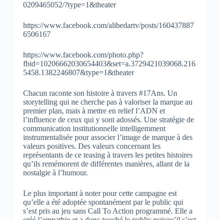
0209465052/?type=1&theater
https://www.facebook.com/alibedartv/posts/160437887
6506167
https://www.facebook.com/photo.php?
fbid=10206662030654403&set=a.3729421039068.216
5458.1382246807&type=1&theater
Chacun raconte son histoire à travers #17Ans. Un
storytelling qui ne cherche pas à valoriser la marque au
premier plan, mais à mettre en relief l’ADN et
l’influence de ceux qui y sont adossés. Une stratégie de
communication institutionnelle intelligemment
instrumentalisée pour associer l’image de marque à des
valeurs positives. Des valeurs concernant les
représentants de ce teasing à travers les petites histoires
qu’ils remémorent de différentes manières, allant de la
nostalgie à l’humour.
Le plus important à noter pour cette campagne est
qu’elle a été adoptée spontanément par le public qui
s’est pris au jeu sans Call To Action programmé. Elle a
créé l’empathie et a donc touché le public puisqu’il s’est