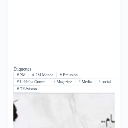
Étiquettes
#
2M
#
2M Monde
#
Emission
#
Lahbiba Oummi
#
Magazine
#
Media
#
social
#
Télévision