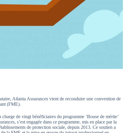
taire, Atlanta Assurances vient de reconduire une convention de
iant (FME).
en charge de vingt bénéficiaires du programme ‘Bouse de mérite’
surances, s’est engagée dans ce programme, mis en place par la
établissements de protection sociale, depuis 2013. Ce soutien a
de la FME et la mise en œuvre du tutorat professionnel en