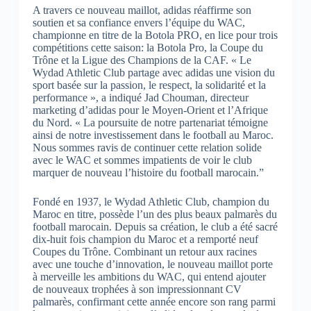
A travers ce nouveau maillot, adidas réaffirme son
soutien et sa confiance envers l’équipe du WAC,
championne en titre de la Botola PRO, en lice pour trois
compétitions cette saison: la Botola Pro, la Coupe du
Trône et la Ligue des Champions de la CAF.
« Le
Wydad Athletic Club partage avec adidas une vision du
sport basée sur la passion, le respect, la solidarité et la
performance », a indiqué Jad Chouman, directeur
marketing d’adidas pour le Moyen-Orient et l’Afrique
du Nord. « La poursuite de notre partenariat témoigne
ainsi de notre investissement dans le football au Maroc.
Nous sommes ravis de continuer cette relation solide
avec le WAC et sommes impatients de voir le club
marquer de nouveau l’histoire du football marocain.”
Fondé en 1937, le Wydad Athletic Club, champion du
Maroc en titre, possède l’un des plus beaux palmarès du
football marocain. Depuis sa création, le club a été sacré
dix-huit fois champion du Maroc et a remporté neuf
Coupes du Trône. Combinant un retour aux racines
avec une touche d’innovation, le nouveau maillot porte
à merveille les ambitions du WAC, qui entend ajouter
de nouveaux trophées à son impressionnant CV
palmarès, confirmant cette année encore son rang parmi