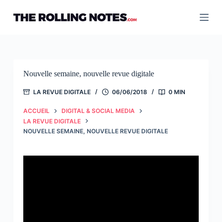
Passer
au
contenu
Nouvelle semaine, nouvelle revue digitale
LA REVUE DIGITALE
06/06/2018
0 MIN
ACCUEIL
DIGITAL & SOCIAL MEDIA
LA REVUE DIGITALE
NOUVELLE SEMAINE, NOUVELLE REVUE DIGITALE