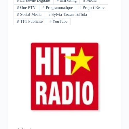
#
La Revue Digitale
#
Marketing
#
Media
#
One PTV
#
Programmatique
#
Project Rearc
#
Social Media
#
Sylvia Tassan Toffola
#
TF1 Publicité
#
YouTube