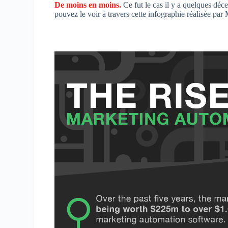
De moins en moins.
Ce fut le cas il y a quelques déc
pouvez le voir à travers cette infographie réalisée pa