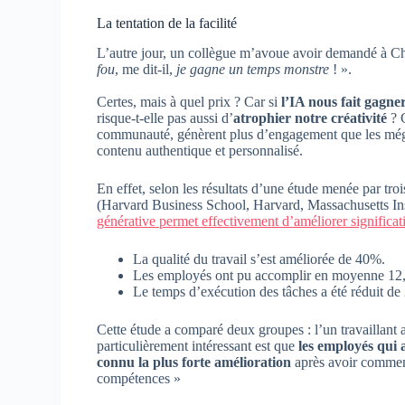
La tentation de la facilité
L’autre jour, un collègue m’avoue avoir demandé à Cha
fou
, me dit-il,
je gagne un temps monstre
! ».
Certes, mais à quel prix ? Car si
l’IA nous fait gagne
risque-t-elle pas aussi d’
atrophier notre créativité
? C
communauté, génèrent plus d’engagement que les méga-
contenu authentique et personnalisé.
En effet, selon les résultats d’une étude menée par t
(Harvard Business School, Harvard, Massachusetts In
générative permet effectivement d’améliorer significa
La qualité du travail s’est améliorée de 40%.
Les employés ont pu accomplir en moyenne 12,
Le temps d’exécution des tâches a été réduit d
Cette étude a comparé deux groupes : l’un travaillant 
particulièrement intéressant est que
les employés qui a
connu la plus forte amélioration
après avoir commenc
compétences »