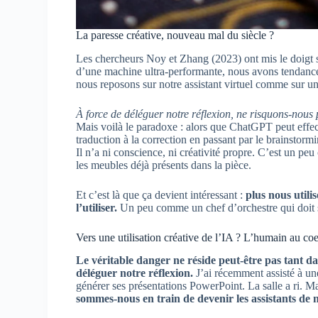
La paresse créative, nouveau mal du siècle ?
Les chercheurs Noy et Zhang (2023) ont mis le doigt s
d’une machine ultra-performante, nous avons tendanc
nous reposons sur notre assistant virtuel comme sur un 
À force de déléguer notre réflexion, ne risquons-nous
Mais voilà le paradoxe : alors que ChatGPT peut effec
traduction à la correction en passant par le brainstor
Il n’a ni conscience, ni créativité propre. C’est un pe
les meubles déjà présents dans la pièce.
Et c’est là que ça devient intéressant :
plus nous utili
l’utiliser.
Un peu comme un chef d’orchestre qui doit sa
Vers une utilisation créative de l’IA ? L’humain au co
Le véritable danger ne réside peut-être pas tant da
déléguer notre réflexion.
J’ai récemment assisté à u
générer ses présentations PowerPoint. La salle a ri. Mai
sommes-nous en train de devenir les assistants de n