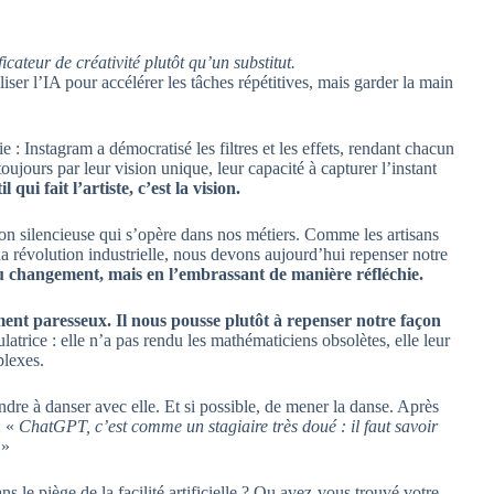
ateur de créativité plutôt qu’un substitut.
iliser l’IA pour accélérer les tâches répétitives, mais garder la main
: Instagram a démocratisé les filtres et les effets, rendant chacun
toujours par leur vision unique, leur capacité à capturer l’instant
l qui fait l’artiste, c’est la vision.
tion silencieuse qui s’opère dans nos métiers. Comme les artisans
la révolution industrielle, nous devons aujourd’hui repenser notre
u changement, mais en l’embrassant de manière réfléchie.
nt paresseux. Il nous pousse plutôt à repenser notre façon
atrice : elle n’a pas rendu les mathématiciens obsolètes, elle leur
plexes.
ndre à danser avec elle. Et si possible, de mener la danse. Après
: «
ChatGPT, c’est comme un stagiaire très doué : il faut savoir
»
 le piège de la facilité artificielle ? Ou avez-vous trouvé votre