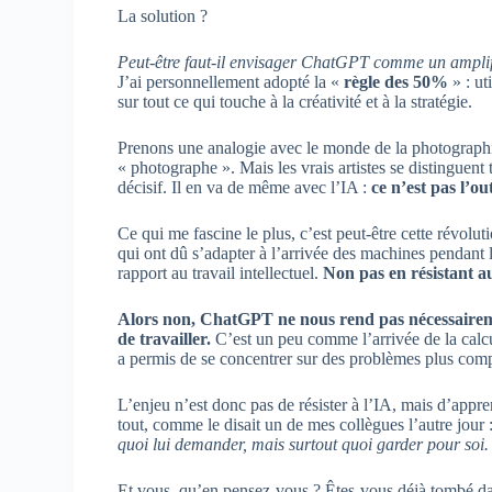
La solution ?
Peut-être faut-il envisager ChatGPT comme un amplific
J’ai personnellement adopté la «
règle des 50%
» : ut
sur tout ce qui touche à la créativité et à la stratégie.
Prenons une analogie avec le monde de la photographie 
« photographe ». Mais les vrais artistes se distinguent 
décisif. Il en va de même avec l’IA :
ce n’est pas l’outi
Ce qui me fascine le plus, c’est peut-être cette révolu
qui ont dû s’adapter à l’arrivée des machines pendant 
rapport au travail intellectuel.
Non pas en résistant a
Alors non, ChatGPT ne nous rend pas nécessaireme
de travailler.
C’est un peu comme l’arrivée de la calcul
a permis de se concentrer sur des problèmes plus com
L’enjeu n’est donc pas de résister à l’IA, mais d’appre
tout, comme le disait un de mes collègues l’autre jour 
quoi lui demander, mais surtout quoi garder pour soi.
Et vous, qu’en pensez-vous ? Êtes-vous déjà tombé dans