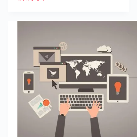
Serge
Barreau,
Créatif
Associé
chez
Saga
Communication