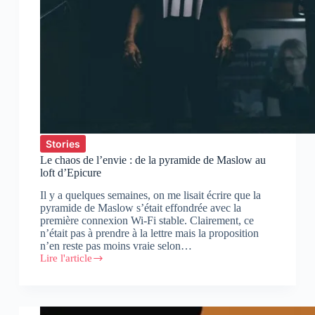
Stories
Le chaos de l’envie : de la pyramide de Maslow au
loft d’Epicure
Il y a quelques semaines, on me lisait écrire que la
pyramide de Maslow s’était effondrée avec la
première connexion Wi-Fi stable. Clairement, ce
n’était pas à prendre à la lettre mais la proposition
n’en reste pas moins vraie selon…
Lire l'article
Le
chaos
de
l’envie
: