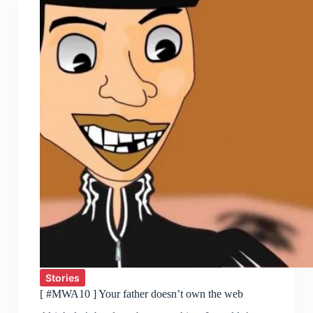
de
la
pyramide
de
Maslow
au
loft
d’Epicure
Stories
[ #MWA10 ] Your father doesn’t own the web