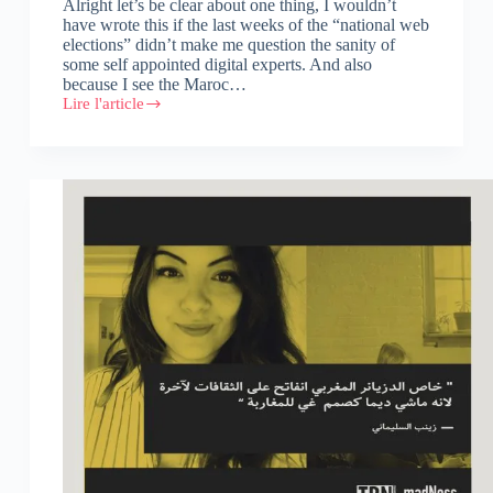
Alright let’s be clear about one thing, I wouldn’t
have wrote this if the last weeks of the “national web
elections” didn’t make me question the sanity of
some self appointed digital experts. And also
because I see the Maroc…
Lire l'article
[
#MWA10
]
Your
father
doesn’t
own
the
web