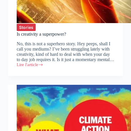
Stories
Is creativity a superpower?
No, this is not a superhero story. Hey peeps, shall I
call you mediums? I’ve been struggling lately with
creativity, kind of hard to deal with when your day
to day job requires it. Is it just a momentary mental…
Lire l'article
Is
creativity
a
superpower?