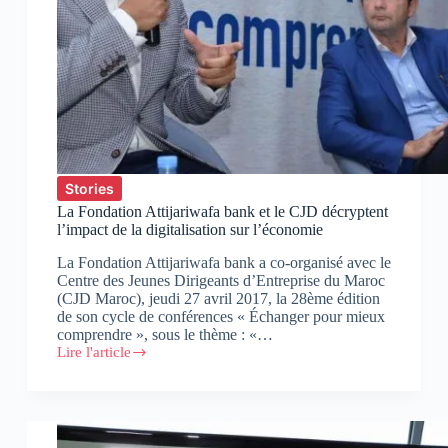
Stories
La Fondation Attijariwafa bank et le CJD décryptent
l’impact de la digitalisation sur l’économie
La Fondation Attijariwafa bank a co-organisé avec le
Centre des Jeunes Dirigeants d’Entreprise du Maroc
(CJD Maroc), jeudi 27 avril 2017, la 28ème édition
de son cycle de conférences « Échanger pour mieux
comprendre », sous le thème : «…
Lire l'article
La
Fondation
Attijariwafa
bank
et
le