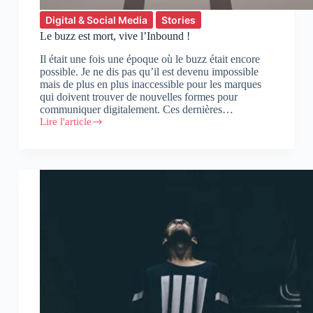
Digital & Social Media
Stories
Le buzz est mort, vive l’Inbound !
Il était une fois une époque où le buzz était encore
possible. Je ne dis pas qu’il est devenu impossible
mais de plus en plus inaccessible pour les marques
qui doivent trouver de nouvelles formes pour
communiquer digitalement. Ces dernières…
Lire l'article
Le
buzz
est
mort,
vive
l’Inbound
!