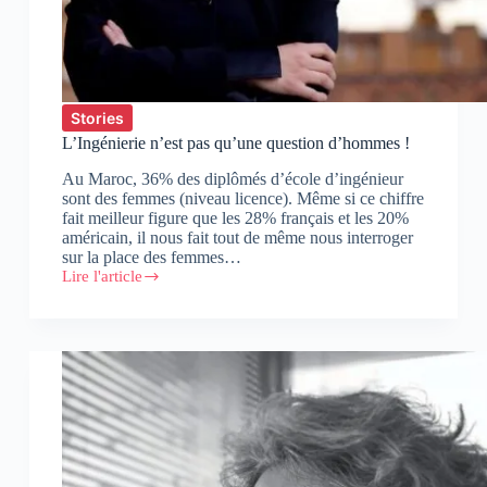
Stories
L’Ingénierie n’est pas qu’une question d’hommes !
Au Maroc, 36% des diplômés d’école d’ingénieur
sont des femmes (niveau licence). Même si ce chiffre
fait meilleur figure que les 28% français et les 20%
américain, il nous fait tout de même nous interroger
sur la place des femmes…
Lire l'article
L’Ingénierie
n’est
pas
qu’une
question
d’hommes
!