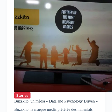
CJD
décryptent
l’impact
de
la
digitalisation
sur
l’économie
Stories
Buzzkito, un média « Data and Psychology Driven »
Buzzkito, la marque media préférée des millenials