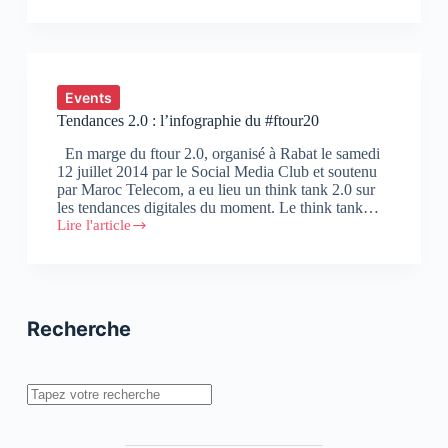
réputation,
un
enjeu
crucial
pour
les
Events
marques
Tendances 2.0 : l’infographie du #ftour20
sur
les
En marge du ftour 2.0, organisé à Rabat le samedi
réseaux
12 juillet 2014 par le Social Media Club et soutenu
sociaux,
par Maroc Telecom, a eu lieu un think tank 2.0 sur
avec
les tendances digitales du moment. Le think tank…
Abdelkhalek
Lire l'article
Zyne
Tendances
2.0
:
l’infographie
du
#ftour20
Recherche
Rechercher