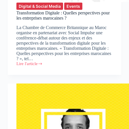
Digital & Social Media
Events
Transformation Digitale : Quelles perspectives pour
les entreprises marocaines ?
La Chambre de Commerce Britannique au Maroc
organise en partenariat avec Social Impulse une
conférence-débat autour des enjeux et des
perspectives de la transformation digitale pour les
entreprises marocaines. « Transformation Digitale :
Quelles perspectives pour les entreprises marocaines
? », tel…
Lire l'article
Transformation
Digitale
:
Quelles
perspectives
pour
les
entreprises
marocaines
?