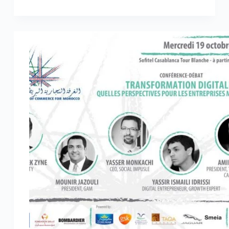
19
:
Entretien
avec
Abdelkhalek
Zyne,
CEO
d’equity