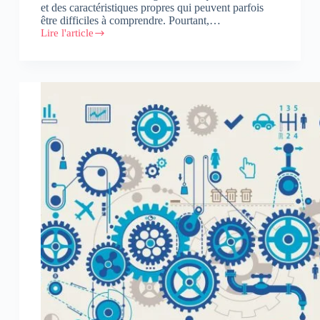
et des caractéristiques propres qui peuvent parfois
être difficiles à comprendre. Pourtant,…
Lire l'article
Découvrez
l’entreprise
rêvée
des
millennials