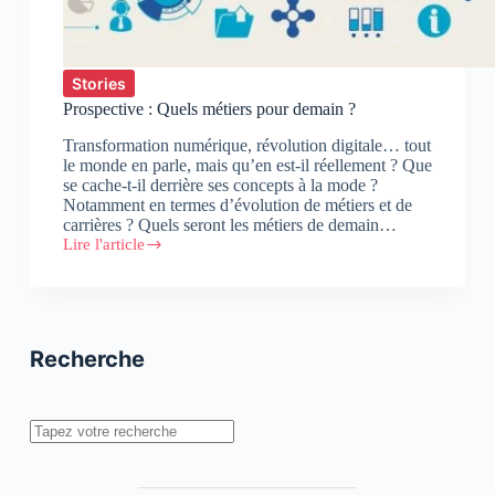
Stories
Prospective : Quels métiers pour demain ?
Transformation numérique, révolution digitale… tout
le monde en parle, mais qu’en est-il réellement ? Que
se cache-t-il derrière ses concepts à la mode ?
Notamment en termes d’évolution de métiers et de
carrières ? Quels seront les métiers de demain…
Lire l'article
Prospective
:
Quels
métiers
pour
demain
Recherche
?
Rechercher