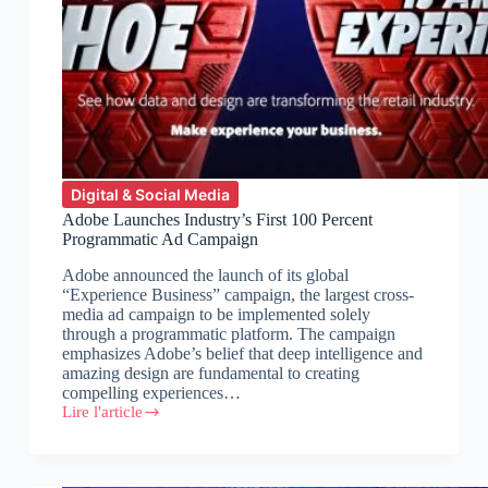
Digital & Social Media
Adobe Launches Industry’s First 100 Percent
Programmatic Ad Campaign
Adobe announced the launch of its global
“Experience Business” campaign, the largest cross-
media ad campaign to be implemented solely
through a programmatic platform. The campaign
emphasizes Adobe’s belief that deep intelligence and
amazing design are fundamental to creating
compelling experiences…
Lire l'article
Adobe
Launches
Industry’s
First