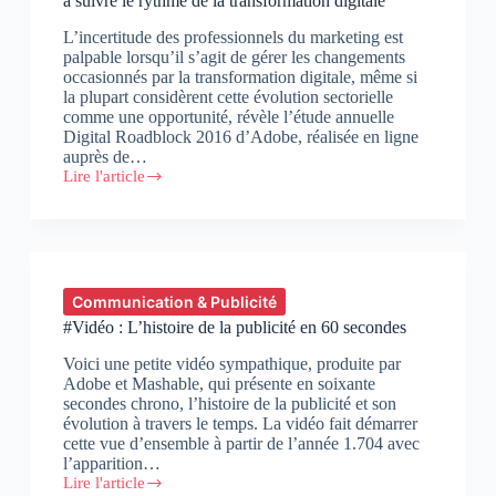
à suivre le rythme de la transformation digitale
L’incertitude des professionnels du marketing est
palpable lorsqu’il s’agit de gérer les changements
occasionnés par la transformation digitale, même si
la plupart considèrent cette évolution sectorielle
comme une opportunité, révèle l’étude annuelle
Digital Roadblock 2016 d’Adobe, réalisée en ligne
auprès de…
Lire l'article
Etude
:
44
%
des
marketeurs
doutent
Communication & Publicité
de
#Vidéo : L’histoire de la publicité en 60 secondes
leur
capacité
Voici une petite vidéo sympathique, produite par
à
Adobe et Mashable, qui présente en soixante
suivre
secondes chrono, l’histoire de la publicité et son
le
évolution à travers le temps. La vidéo fait démarrer
rythme
cette vue d’ensemble à partir de l’année 1.704 avec
de
l’apparition…
la
Lire l'article
transformation
#Vidéo