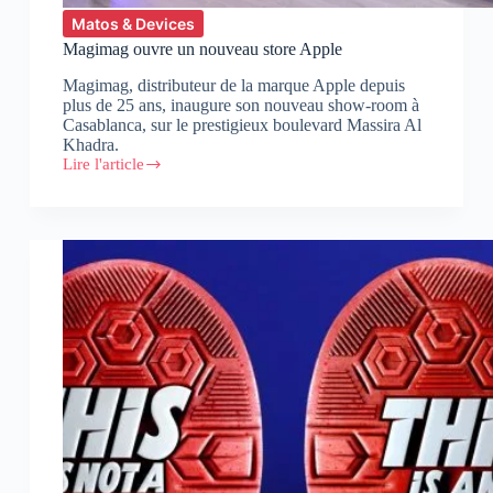
Matos & Devices
Magimag ouvre un nouveau store Apple
Magimag, distributeur de la marque Apple depuis
plus de 25 ans, inaugure son nouveau show-room à
Casablanca, sur le prestigieux boulevard Massira Al
Khadra.
Lire l'article
Magimag
ouvre
un
nouveau
store
Apple