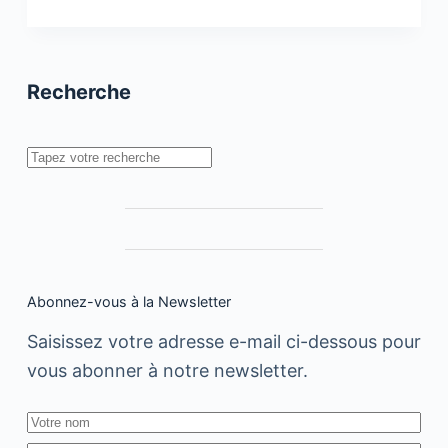
digitale
:
L’histoire
de
la
publicité
Recherche
en
60
secondes
Rechercher
Abonnez-vous à la Newsletter
Saisissez votre adresse e-mail ci-dessous pour
vous abonner à notre newsletter.