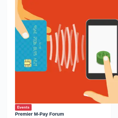
:
2ème
édition
de
AITEX
Events
Premier M-Pay Forum