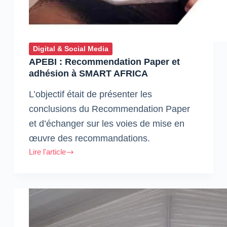
Digital & Social Media
APEBI : Recommendation Paper et
adhésion à SMART AFRICA
L’objectif était de présenter les
conclusions du Recommendation Paper
et d’échanger sur les voies de mise en
œuvre des recommandations.
Lire l'article
APEBI
:
Recommendation
Paper
et
adhésion