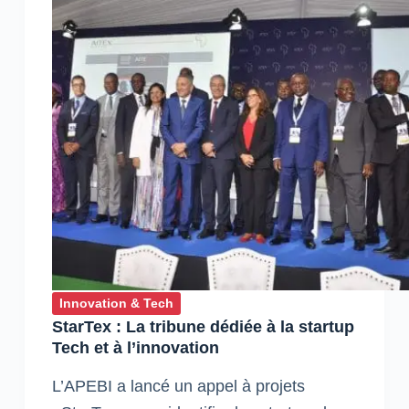
à
SMART
AFRICA
Innovation & Tech
StarTex : La tribune dédiée à la startup
Tech et à l’innovation
L’APEBI a lancé un appel à projets