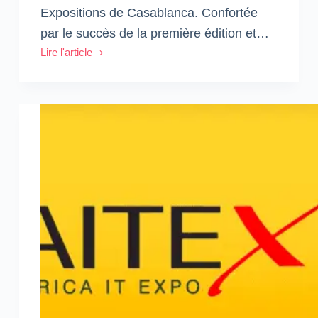
Expositions de Casablanca. Confortée
par le succès de la première édition et…
Lire l'article
2ème
édition
de
l’Africa
IT
Expo