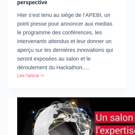
perspective
Hier s’est tenu au siège de l’APEBI, un
point presse pour annoncer aux medias
le programme des conférences, les
intervenants attendus et leur donner un
aperçu sur les dernières innovations qui
seront exposées au salon et le
déroulement du Hackathon.…
Lire l'article
AITEX
Expo
:
Une
belle
édition
2017
en