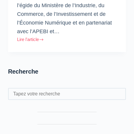
l’égide du Ministère de l’Industrie, du
Commerce, de l’Investissement et de
l’Économie Numérique et en partenariat
avec l’APEBI et…
Lire l'article
La
communauté
du
Digital
Recherche
et
des
IT
Rechercher
aux
DIGITAL
IT
DAYS