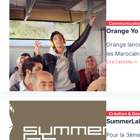
Communication
Orange Yo
Orange lance
les Marocains
Lire l'article
Orange
Yo
:
#HyaDaba
Création & De
SummerLab#
Pour la 3ème