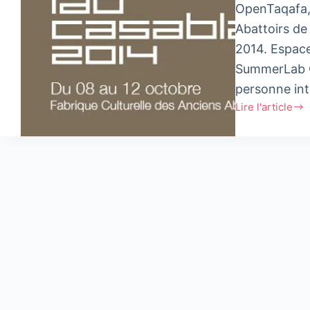
OpenTaqafa,
Abattoirs de
2014. Espace
SummerLab Ca
personne in
Lire l'article
SummerLab#3
:
Appel
à
participation