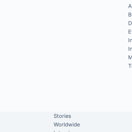
A
B
D
E
I
I
M
T
Stories
Worldwide