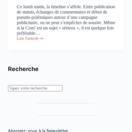
Ce lundi matin, la timeline s’affole. Entre publication
de statuts, échanges de commentaires et début de
pseudo-polémiques autour d’une campagne
publicitaire, on ne peut s’empêcher de sourire. Même
si la Com’ est un sujet « sérieux », il est quelque fois
préférable…
Lire l'article
Vidéos
:
le
microcosme
« égo-
publicitaire »
Recherche
Rechercher
Abonnez-vous à la Newsletter