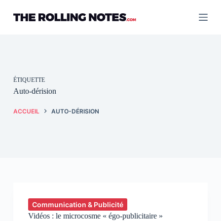
Passer
au
contenu
ÉTIQUETTE
Auto-dérision
ACCUEIL
AUTO-DÉRISION
Communication & Publicité
Vidéos : le microcosme « égo-publicitaire »