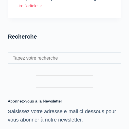
Lire l'article
ADSGAM
:
Les
tendances
Recherche
digitales
à
suivre
Rechercher
Abonnez-vous à la Newsletter
Saisissez votre adresse e-mail ci-dessous pour
vous abonner à notre newsletter.