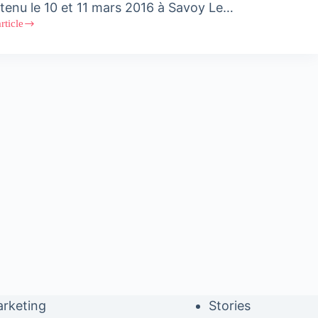
 tenu le 10 et 11 mars 2016 à Savoy Le…
article
eting
dom
 »
,
er
e
kech
rketing
Stories