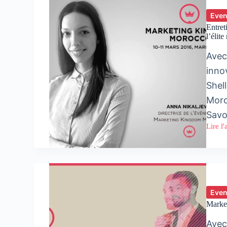
Even
Entret
l’élit
Avec
inno
Shel
Moroc
Savo
Lire l'
Entret
avec
Anna
Nikalj
:
« Mark
King
Moroc
Even
réunir
Market
l’élite
mondi
Avec
de