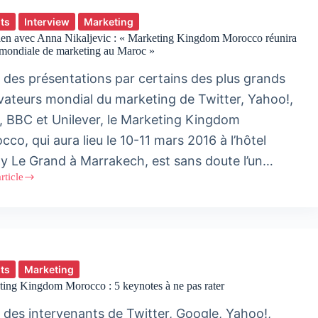
ts
Interview
Marketing
ien avec Anna Nikaljevic : « Marketing Kingdom Morocco réunira
e mondiale de marketing au Maroc »
 des présentations par certains des plus grands
vateurs mondial du marketing de Twitter, Yahoo!,
l, BBC et Unilever, le Marketing Kingdom
co, qui aura lieu le 10-11 mars 2016 à l’hôtel
y Le Grand à Marrakech, est sans doute l’un…
article
ien
evic
eting
dom
co
ts
Marketing
a
ing Kingdom Morocco : 5 keynotes à ne pas rater
ale
 des intervenants de Twitter, Google, Yahoo!,