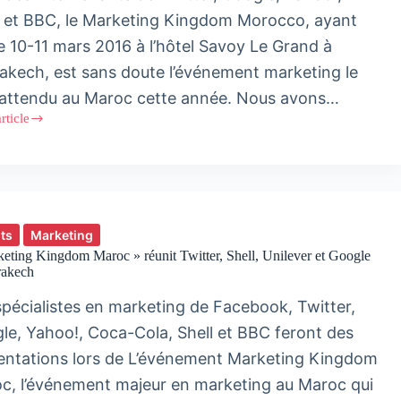
ting
l et BBC, le Marketing Kingdom Morocco, ayant
 »
 le 10-11 mars 2016 à l’hôtel Savoy Le Grand à
akech, est sans doute l’événement marketing le
 attendu au Maroc cette année. Nous avons…
article
ting
dom
co
tes
ts
Marketing
eting Kingdom Maroc » réunit Twitter, Shell, Unilever et Google
rakech
spécialistes en marketing de Facebook, Twitter,
le, Yahoo!, Coca-Cola, Shell et BBC feront des
entations lors de L’événement Marketing Kingdom
c, l’événement majeur en marketing au Maroc qui