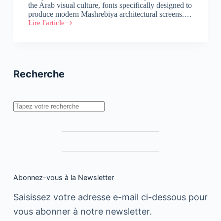
the Arab visual culture, fonts specifically designed to
produce modern Mashrebiya architectural screens.…
Lire l'article
Call
For
Submission:
The
Mashrebiya
Font
Recherche
Competition
Rechercher
Abonnez-vous à la Newsletter
Saisissez votre adresse e-mail ci-dessous pour
vous abonner à notre newsletter.