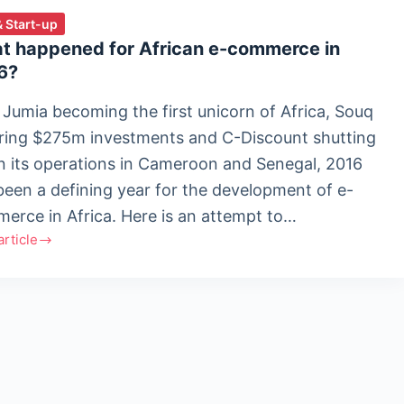
& Start-up
t happened for African e-commerce in
6?
 Jumia becoming the first unicorn of Africa, Souq
ring $275m investments and C-Discount shutting
 its operations in Cameroon and Senegal, 2016
been a defining year for the development of e-
erce in Africa. Here is an attempt to…
'article
ened
an
erce
?