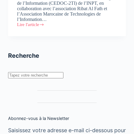
de l’Information (CEDOC-2TI) de l’INPT, en
collaboration avec l’association Ribat Al Fath et
l’Association Marocaine de Technologies de
l’Information…
Lire l'article
Des
véhicules
intelligents
pour
un
environnement
Recherche
intelligent
Rechercher
Abonnez-vous à la Newsletter
Saisissez votre adresse e-mail ci-dessous pour