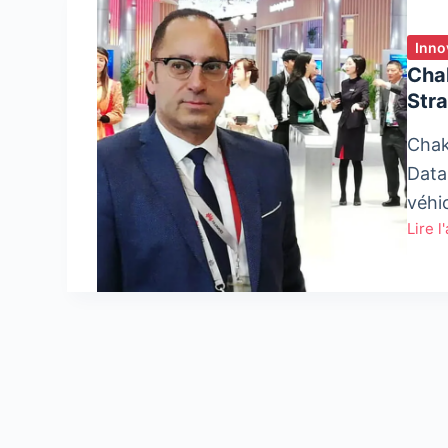
Inno
Chak
Str
Chak
Data,
véhi
Lire l
Chaki
Achou
Direc
Marke
et
Strat
Huaw
Techn
au