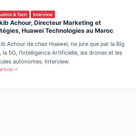
vation & Tech
Interview
ib Achour, Directeur Marketing et
atégies, Huawei Technologies au Maroc
ib Achour de chez Huawei, ne jure que par la Big
 la 5G, l’Intelligence Artificielle, les drones et les
cules autonomes. Interview.
'article
b
r,
teur
ting
égies,
ei
ologies