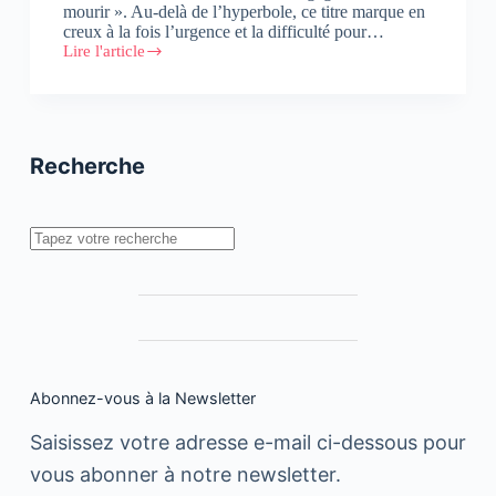
mourir ». Au-delà de l’hyperbole, ce titre marque en
creux à la fois l’urgence et la difficulté pour…
Lire l'article
Etude
« Engager
ou
mourir »
:
le
Recherche
contenu
comme
contrat
avec
Rechercher
votre
audience
Abonnez-vous à la Newsletter
Saisissez votre adresse e-mail ci-dessous pour
vous abonner à notre newsletter.