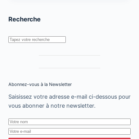
Maroc
et
CMI
Recherche
encouragent
le
paiement
par
Rechercher
Carte
Bancaire
Abonnez-vous à la Newsletter
Saisissez votre adresse e-mail ci-dessous pour
vous abonner à notre newsletter.