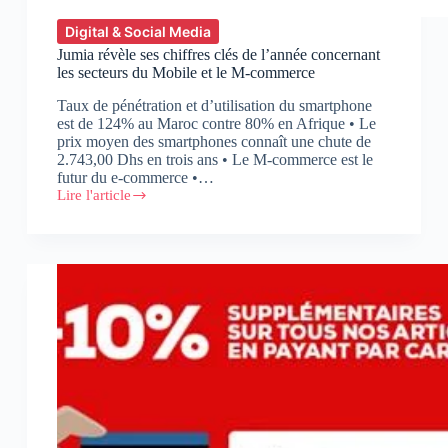
Digital & Social Media
Jumia révèle ses chiffres clés de l’année concernant
les secteurs du Mobile et le M-commerce
Taux de pénétration et d’utilisation du smartphone
est de 124% au Maroc contre 80% en Afrique • Le
prix moyen des smartphones connaît une chute de
2.743,00 Dhs en trois ans • Le M-commerce est le
futur du e-commerce •…
Lire l'article
Jumia
révèle
ses
chiffres
clés
de
l’année
concernant
les
secteurs
du
Mobile
et
le
M-