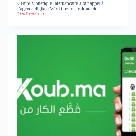
Centre Monétique Interbancaire a fait appel à
l’agence digitale VOID pour la refonte de…
Lire l'article
Nouveau
positionnement
digital
pour
le
CMI