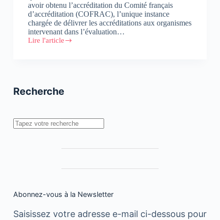
avoir obtenu l’accréditation du Comité français
d’accréditation (COFRAC), l’unique instance
chargée de délivrer les accréditations aux organismes
intervenant dans l’évaluation…
Lire l'article
VIGICERT
obtient
l’accréditation
de
l’organisme
français
Recherche
de
référence
COFRAC
Rechercher
Abonnez-vous à la Newsletter
Saisissez votre adresse e-mail ci-dessous pour