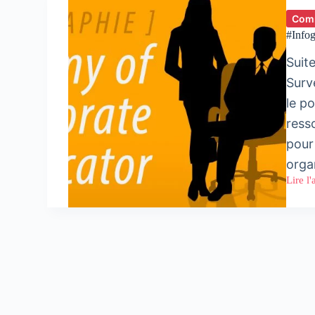
Comm
#Infog
Suit
Surv
le p
ress
pour
orga
Lire l'
#Infog
:
Portrai
robot
d’un
Corpor
Commu