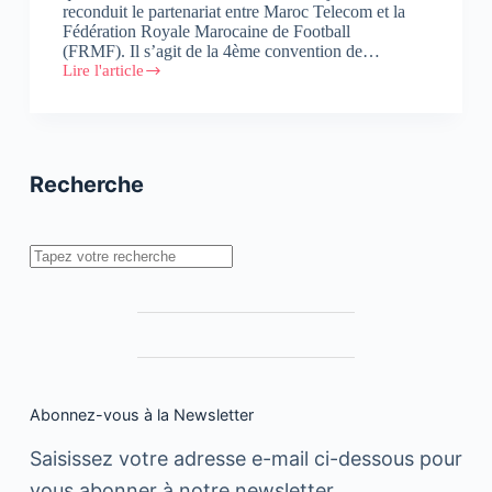
reconduit le partenariat entre Maroc Telecom et la
Fédération Royale Marocaine de Football
(FRMF). Il s’agit de la 4ème convention de…
Lire l'article
#Sponsoring
:
Maroc
Telecom
et
la
Recherche
FRMF
signent
pour
les
Rechercher
prolongations
Abonnez-vous à la Newsletter
Saisissez votre adresse e-mail ci-dessous pour
vous abonner à notre newsletter.