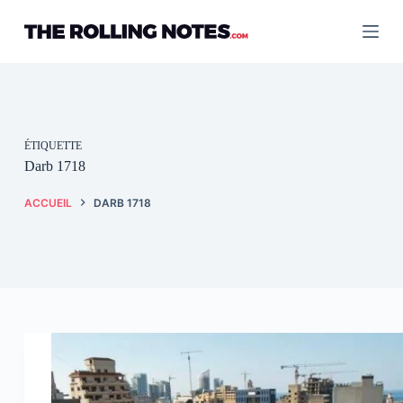
Passer
au
contenu
ÉTIQUETTE
Darb 1718
ACCUEIL
DARB 1718