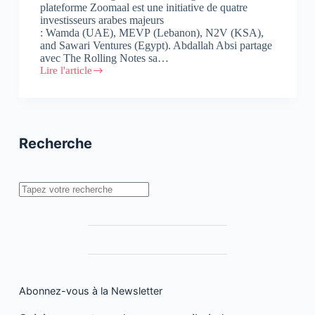
plateforme Zoomaal est une initiative de quatre
investisseurs arabes majeurs
: Wamda (UAE), MEVP (Lebanon), N2V (KSA),
and Sawari Ventures (Egypt). Abdallah Absi partage
avec The Rolling Notes sa…
Lire l'article
#Audio
:
Interview
d’Abdallah
Absi,
Founder
Recherche
et
CEO
de
ZOOMAAL
Rechercher
Abonnez-vous à la Newsletter