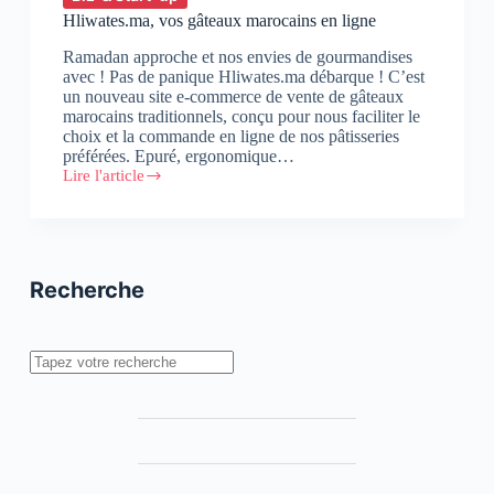
Hliwates.ma, vos gâteaux marocains en ligne
Ramadan approche et nos envies de gourmandises
avec ! Pas de panique Hliwates.ma débarque ! C’est
un nouveau site e-commerce de vente de gâteaux
marocains traditionnels, conçu pour nous faciliter le
choix et la commande en ligne de nos pâtisseries
préférées. Epuré, ergonomique…
Lire l'article
Hliwates.ma,
vos
gâteaux
marocains
en
ligne
Recherche
Rechercher