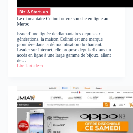
Biz' & Start-up
Le diamantaire Celinni ouvre son site en ligne au
Maroc
Issue d’une lignée de diamantaires depuis six
générations, la maison Celinni est une marque
pionnière dans la démocratisation du diamant.
Leader sur Internet, elle propose depuis dix ans un
accès en ligne à une large gamme de bijoux, allant
de…
Lire l'article
Le
diamantaire
Celinni
ouvre
son
site
en
ligne
au
Maroc