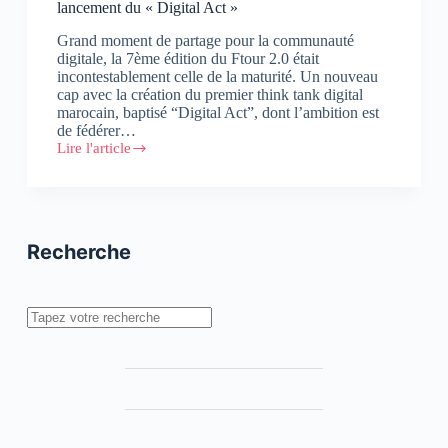
lancement du « Digital Act »
Grand moment de partage pour la communauté
digitale, la 7ème édition du Ftour 2.0 était
incontestablement celle de la maturité. Un nouveau
cap avec la création du premier think tank digital
marocain, baptisé “Digital Act”, dont l’ambition est
de fédérer…
Lire l'article
7ème
édition
du
Ftour
2.0
:
Recherche
Rendez-
vous
réussi
et
Rechercher
lancement
du
« Digital
Act »