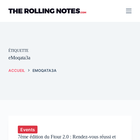
Passer
au
contenu
ÉTIQUETTE
eMoqata3a
ACCUEIL
EMOQATA3A
Events
7ème édition du Ftour 2.0 : Rendez-vous réussi et