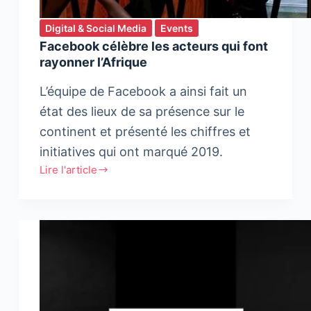
Digital & Social Media
Events
Facebook célèbre les acteurs qui font
rayonner l’Afrique
L’équipe de Facebook a ainsi fait un
état des lieux de sa présence sur le
continent et présenté les chiffres et
initiatives qui ont marqué 2019.
Lire l'article
Facebook
célèbre
les
acteurs
qui
font
rayonner
l’Afrique