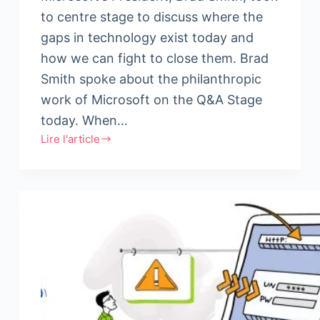
to centre stage to discuss where the
gaps in technology exist today and
how we can fight to close them. Brad
Smith spoke about the philanthropic
work of Microsoft on the Q&A Stage
today. When…
Lire l'article
Opportunity
in
the
AI
era:
Closing
the
technology
gaps