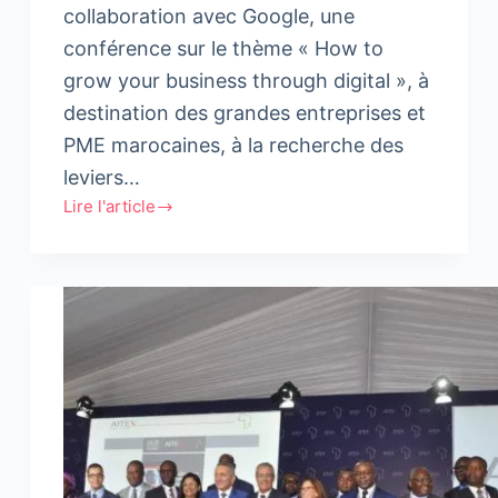
collaboration avec Google, une
conférence sur le thème « How to
grow your business through digital », à
destination des grandes entreprises et
PME marocaines, à la recherche des
leviers…
Lire l'article
Intelcia
Digital
Advertising
et
Google
organisent
une
conférence