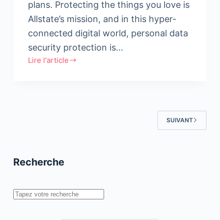
plans. Protecting the things you love is
Allstate’s mission, and in this hyper-
connected digital world, personal data
security protection is…
Lire l'article
Allstate
Launches
Consumer
Education
Initiative
SUIVANT
for
Data
Security
and
Recherche
Privacy
Management
Rechercher