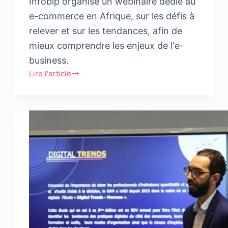
Infobip organise un webinaire dédié au
e-commerce en Afrique, sur les défis à
relever et sur les tendances, afin de
mieux comprendre les enjeux de l'e-
business.
Lire l'article
Booster
l’e-
commerce
grâce
à
la
transformation
digitale