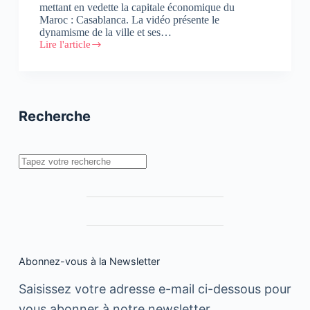
mettant en vedette la capitale économique du
Maroc : Casablanca. La vidéo présente le
dynamisme de la ville et ses…
Lire l'article
Oxford
Business
Group
lance
sa
première
Recherche
vidéo
« Global
Platform »
en
Rechercher
Afrique
Abonnez-vous à la Newsletter
Saisissez votre adresse e-mail ci-dessous pour
vous abonner à notre newsletter.