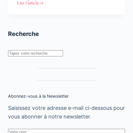
Lire l'article
Share
Conseil
passe
en
mode
“Expert”
Recherche
en
eCommerce
Rechercher
Abonnez-vous à la Newsletter
Saisissez votre adresse e-mail ci-dessous pour
vous abonner à notre newsletter.