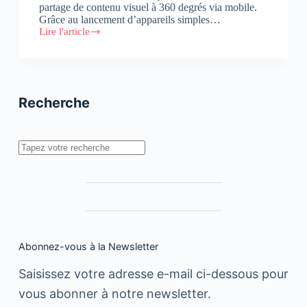
partage de contenu visuel à 360 degrés via mobile.
Grâce au lancement d’appareils simples…
Lire l'article
LG
CAM
360
:
Première
caméra
Recherche
compatible
Google
Street
View
Rechercher
Abonnez-vous à la Newsletter
Saisissez votre adresse e-mail ci-dessous pour
vous abonner à notre newsletter.