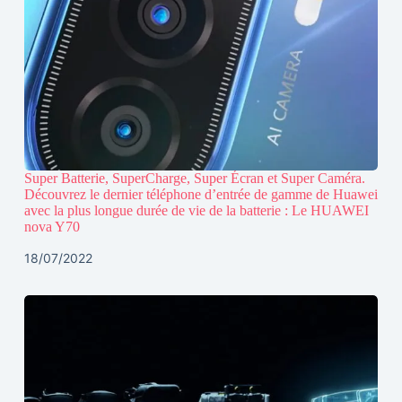
Super Batterie, SuperCharge, Super Écran et Super Caméra.
Découvrez le dernier téléphone d’entrée de gamme de Huawei
avec la plus longue durée de vie de la batterie : Le HUAWEI
nova Y70
18/07/2022