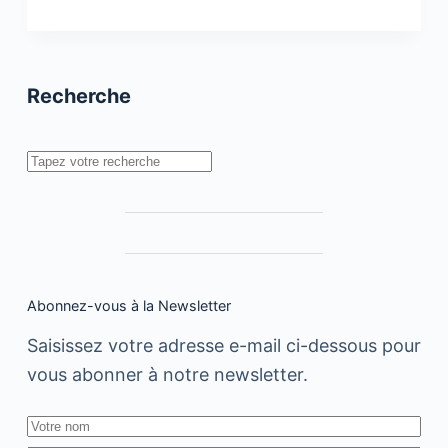
Joy
:
Un
haut-
parleur
Recherche
ultra-
portable
Rechercher
Abonnez-vous à la Newsletter
Saisissez votre adresse e-mail ci-dessous pour
vous abonner à notre newsletter.