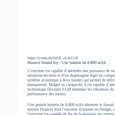
https://youtu.be/fs9X_eLKGxE
Huawei Sound Joy : Une batterie de 8.800 mAh
L’enceinte est capable d’atteindre une puissance de so
néodyme-fer-bore et d’un diaphragme léger en compos
système acoustique à deux bandes qui permet de délivr
transparents. Malgré sa compacité, il est capable d’a
technologie Devialet SAM minimise les vibrations du h
performance des basses.
Une grande batterie de 8.800 mAh alimente le Sound 
tension Huawei rend l’enceinte économe en énergie, ce
l’enceinte est capable de lire de la musique en continu