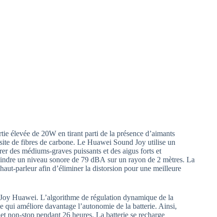
rtie élevée de 20W en tirant parti de la présence d’aimants
ite de fibres de carbone. Le Huawei Sound Joy utilise un
er des médiums-graves puissants et des aigus forts et
tteindre un niveau sonore de 79 dBA sur un rayon de 2 mètres. La
aut-parleur afin d’éliminer la distorsion pour une meilleure
Joy Huawei. L’algorithme de régulation dynamique de la
 qui améliore davantage l’autonomie de la batterie. Ainsi,
 et non-stop pendant 26 heures. La batterie se recharge