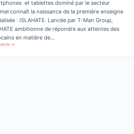
tphones et tablettes dominé par le secteur
rmel connaît la naissance de la première enseigne
ialisée : ISLAHATE. Lancée par T-Man Group,
HATE ambitionne de répondre aux attentes des
cains en matière de…
article
HATE
tion
phones
es