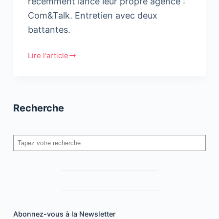
récemment lancé leur propre agence :
Com&Talk. Entretien avec deux
battantes.
Lire l'article
Dounia
Sekkat
et
Jihane
Recherche
Bram,
Com&Talk
Rechercher
Abonnez-vous à la Newsletter