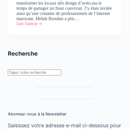
transformer les locaux très design d’avito.ma le
temps de partager un ftour convivial. J’y étais invitée
ainsi qu’une centaine de professionnels de l’internet
marocain. Mehdi Benslim a pris…
Lire l'article
Lancement
de
Maroc
Digital,
une
nouvelle
Recherche
association
pour
la
promotion
Rechercher
de
l’économie
numérique
Abonnez-vous à la Newsletter
Saisissez votre adresse e-mail ci-dessous pour