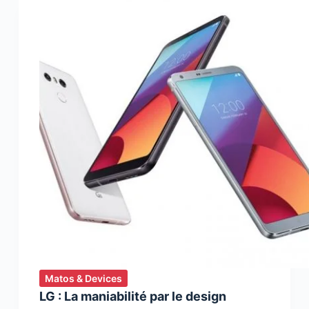
nouvel
appareil
de
soin
des
vêtements
Matos & Devices
LG : La maniabilité par le design