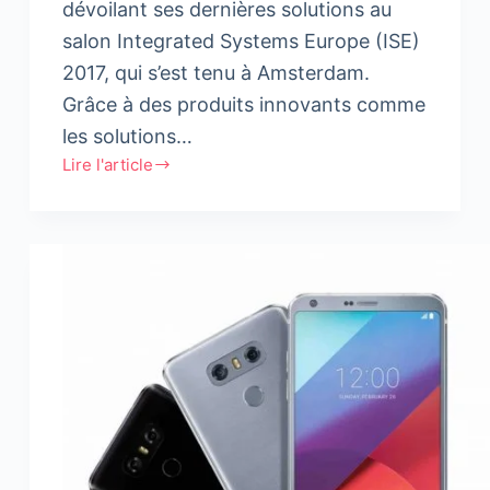
dévoilant ses dernières solutions au
salon Integrated Systems Europe (ISE)
2017, qui s’est tenu à Amsterdam.
Grâce à des produits innovants comme
les solutions…
Lire l'article
LG
dévoile
ses
nouvelles
technologies
Open
Frame
OLED
et
Ultra
Stretch