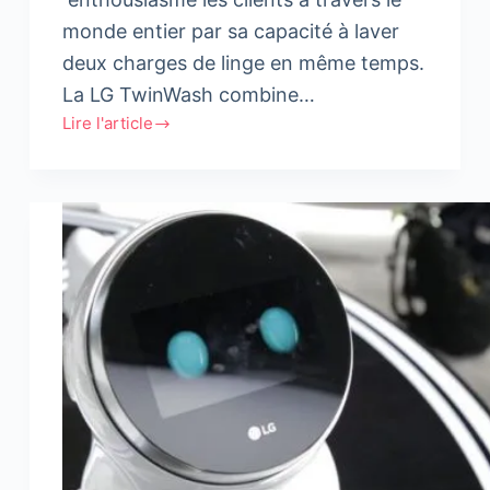
monde entier par sa capacité à laver
deux charges de linge en même temps.
La LG TwinWash combine…
Lire l'article
LG
présente
sa
nouvelle
TwinWash