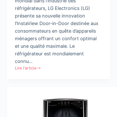
mondial dans l’industrie des
réfrigérateurs, LG Electronics (LG)
présente sa nouvelle innovation
l’InstaView Door-in-Door destinée aux
consommateurs en quête d’appareils
ménagers offrant un confort optimal
et une qualité maximale. Le
réfrigérateur est mondialement
connu…
Lire l'article
LG
lance
son
nouveau
réfrigérateur
InstaView