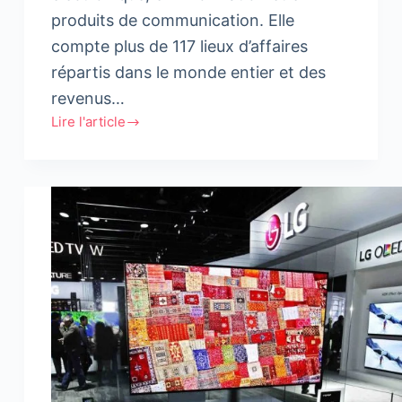
produits de communication. Elle
compte plus de 117 lieux d’affaires
répartis dans le monde entier et des
revenus…
Lire l'article
Entretien
avec
Zeehan
Chin,
Product
Manager
chez
LG