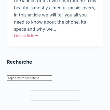
the launch of its own smartphone. This
beauty is mostly aimed at music lovers,
in this article we will tell you all you
need to know about the phone, its
specs and why we…
Lire l'article
The
Marshall
London
Phone:
Recherche
A
delight
for
Rechercher
music
lovers