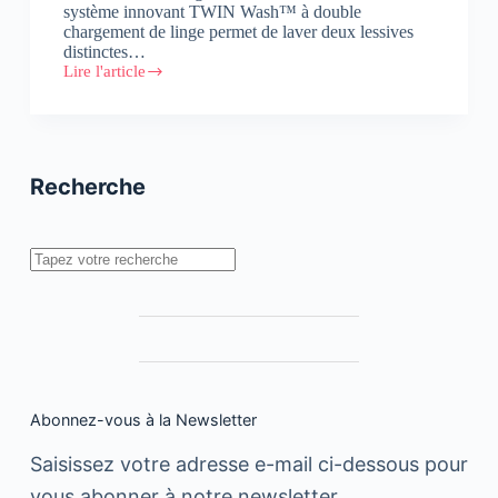
système innovant TWIN Wash™ à double
chargement de linge permet de laver deux lessives
distinctes…
Lire l'article
#Innovation
:
TWIN
WASH™
le
nouveau
Recherche
concept
de
LG
Rechercher
Abonnez-vous à la Newsletter
Saisissez votre adresse e-mail ci-dessous pour
vous abonner à notre newsletter.