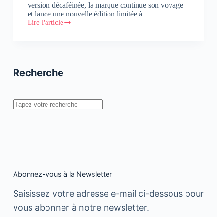
version décaféinée, la marque continue son voyage
et lance une nouvelle édition limitée à…
Lire l'article
Monsoon
Malabar,
une
nouvelle
édition
limitée
Recherche
de
chez
Nespresso
Rechercher
Abonnez-vous à la Newsletter
Saisissez votre adresse e-mail ci-dessous pour
vous abonner à notre newsletter.