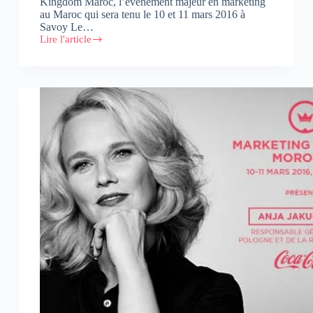
Kingdom Maroc, l’événement majeur en marketing
au Maroc qui sera tenu le 10 et 11 mars 2016 à
Savoy Le…
Lire l'article
« Marketing
Kingdom
Maroc »
réunit
Twitter,
Shell,
Unilever
et
Google
à
Marrakech