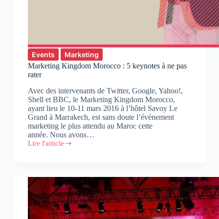
Events
Marketing
Marketing Kingdom Morocco : 5 keynotes à ne pas
rater
Avec des intervenants de Twitter, Google, Yahoo!,
Shell et BBC, le Marketing Kingdom Morocco,
ayant lieu le 10-11 mars 2016 à l’hôtel Savoy Le
Grand à Marrakech, est sans doute l’événement
marketing le plus attendu au Maroc cette
année. Nous avons…
Lire l'article
Marketing
Kingdom
Morocco
:
5
keynotes
à
ne
pas