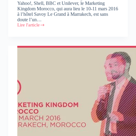
Yahoo!, Shell, BBC et Unilever, le Marketing
Kingdom Morocco, qui aura lieu le 10-11 mars 2016
à l’hôtel Savoy Le Grand à Marrakech, est sans
doute l’un…
Lire l'article
Entretien
avec
Anna
Nikaljevic
:
« Marketing
Kingdom
Morocco
réunira
l’élite
mondiale
de
marketing
au
Maroc »