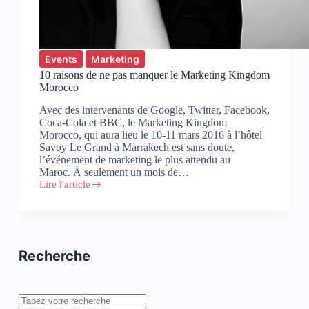
Events
Marketing
10 raisons de ne pas manquer le Marketing Kingdom
Morocco
Avec des intervenants de Google, Twitter, Facebook,
Coca-Cola et BBC, le Marketing Kingdom
Morocco, qui aura lieu le 10-11 mars 2016 à l’hôtel
Savoy Le Grand à Marrakech est sans doute,
l’événement de marketing le plus attendu au
Maroc. À seulement un mois de…
Lire l'article
10
raisons
de
ne
pas
manquer
Recherche
le
Marketing
Kingdom
Morocco
Rechercher